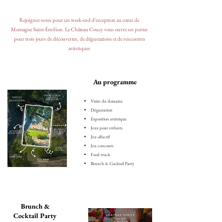
Rejoignez-nous pour un week-end d'exception au cœur de
Montagne Saint-Émilion. Le Château Coucy vous ouvre ses portes
pour trois jours de découvertes, de dégustations et de rencontres
artistiques
Au programme
Visite du domaine
Dégustation
Exposition artistique
Jeux pour enfants
Jeu olfactif
Jeu concours
Food truck
Brunch & Cocktail Party
Brunch &
Cocktail Party