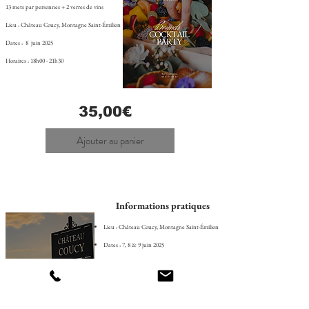
13 mets par personnes + 2 verres de vins
Lieu : Château Coucy, Montagne Saint-Émilion​
Dates : 8 juin 2025​
Horaires : 18h00​ - 21h30
35,00€
Ajouter au panier
Informations pratiques​
Lieu : Château Coucy, Montagne Saint-Émilion​
Dates : 7, 8 & 9 juin 2025​
Horaires : 10h00 - 18h00​
Entrée : Libre et gratuite​
Contact :
05 57 74 60 13